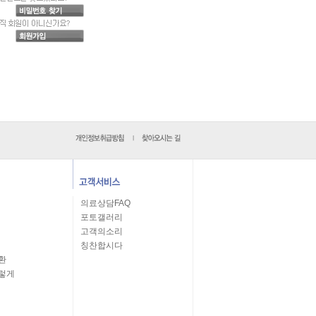
의료상담FAQ
포토갤러리
고객의소리
칭찬합시다
환
렇게