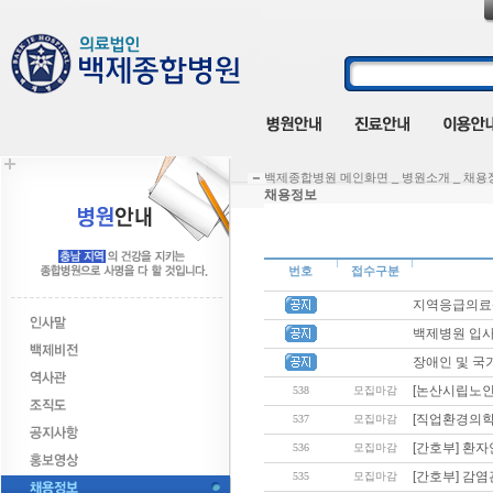
백제종합병원 메인화면 _ 병원소개 _ 채용
채용정보
번호
접수구분
지역응급의료
백제병원 입사
장애인 및 국
[논산시립노인
538
모집마감
[직업환경의학
537
모집마감
[간호부] 환
536
모집마감
[간호부] 감
535
모집마감