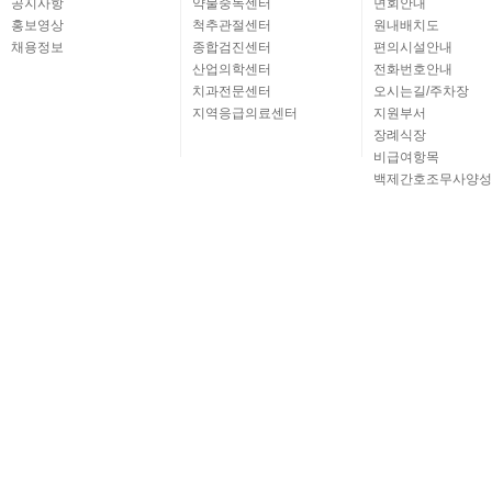
공지사항
약물중독센터
면회안내
홍보영상
척추관절센터
원내배치도
채용정보
종합검진센터
편의시설안내
산업의학센터
전화번호안내
치과전문센터
오시는길/주차장
지역응급의료센터
지원부서
장례식장
비급여항목
백제간호조무사양성