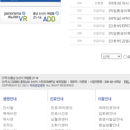
[약제과] 약
534
진행중
[직업환경의학
533
모집마감
[세탁실] 세
532
모집마감
[간호부] ER
531
모집마감
[직업환경의학
530
모집마감
[간호부] 감
529
모집마감
인사말
진료과/의료진
외래진료안내
백제비전
진료시간표
입퇴원안내
역사관
심혈관센터
증명서발급안내
조직도
소화기센터
병실생활안내