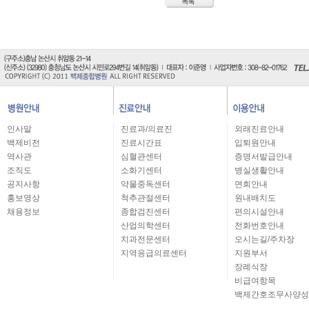
인사말
진료과/의료진
외래진료안내
백제비전
진료시간표
입퇴원안내
역사관
심혈관센터
증명서발급안내
조직도
소화기센터
병실생활안내
공지사항
약물중독센터
면회안내
홍보영상
척추관절센터
원내배치도
채용정보
종합검진센터
편의시설안내
산업의학센터
전화번호안내
치과전문센터
오시는길/주차장
지역응급의료센터
지원부서
장례식장
비급여항목
백제간호조무사양성