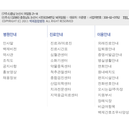
인사말
진료과/의료진
외래진료안내
백제비전
진료시간표
입퇴원안내
역사관
심혈관센터
증명서발급안내
조직도
소화기센터
병실생활안내
공지사항
약물중독센터
면회안내
홍보영상
척추관절센터
원내배치도
채용정보
종합검진센터
편의시설안내
산업의학센터
전화번호안내
치과전문센터
오시는길/주차장
지역응급의료센터
지원부서
장례식장
비급여항목
백제간호조무사양성