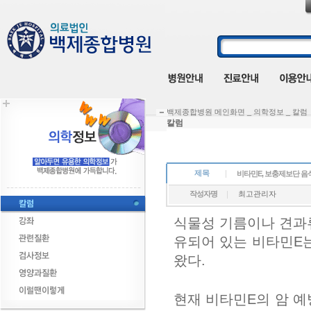
백제종합병원 메인화면 _ 의학정보 _ 칼럼
칼럼
제목
비타민E, 보충제보단 음
작성자명
최고관리자
식물성 기름이나 견과
유되어 있는 비타민E는
왔다.
현재 비타민E의 암 예