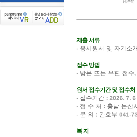
(
상근직
)
제출 서류
응시원서 및 자기소
-
접수 방법
방문 또는 우편 접수
-
원서 접수기간 및 접수처
접수기간
-
: 2026. 7. 
접 수 처
충남 논산
-
:
문 의
간호부
-
:
041-7
복 지