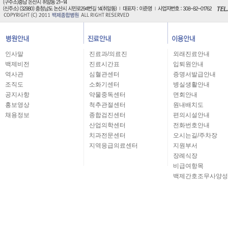
인사말
진료과/의료진
외래진료안내
백제비전
진료시간표
입퇴원안내
역사관
심혈관센터
증명서발급안내
조직도
소화기센터
병실생활안내
공지사항
약물중독센터
면회안내
홍보영상
척추관절센터
원내배치도
채용정보
종합검진센터
편의시설안내
산업의학센터
전화번호안내
치과전문센터
오시는길/주차장
지역응급의료센터
지원부서
장례식장
비급여항목
백제간호조무사양성