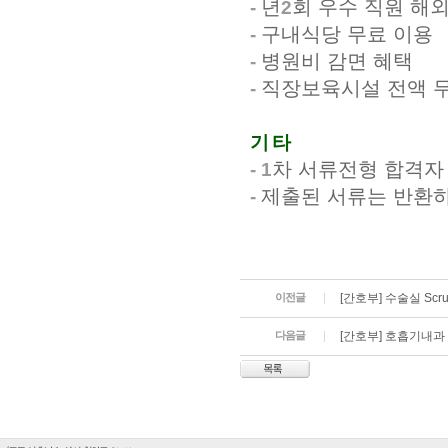
년
회 우수 직원 해
-
2
구내식당 무료 이용
-
병원비 감면 혜택
-
직장보육시설 전액 
-
기 타
차 서류전형 합격자
- 1
제출된 서류는 반환
-
이전글
[간호부] 수술실 Sc
다음글
[간호부] 호흡기내