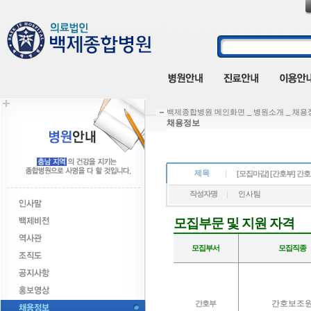
백제종합병원 메인화면 _ 병원소개 _ 채용
채용정보
제목
[모집마
작성자명
인사팀
모집부문 및 지원 자격
모집부서
모집직종
간호보조
간호부