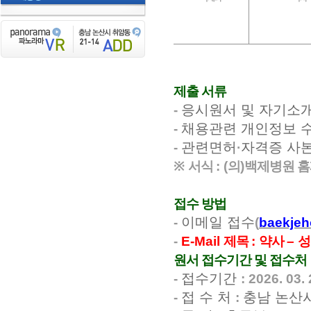
제출 서류
응시원서 및 자기소
-
채용관련 개인정보 
-
관련면허
자격증 사
-
·
※
서식
: (
의
)
백제병원 
접수 방법
이메일 접수
-
(
baekje
-
E-Mail
제목
:
약사
–
성
원서 접수기간 및 접수처
접수기간
-
: 2026. 03. 
접 수 처
충남 논산
-
: