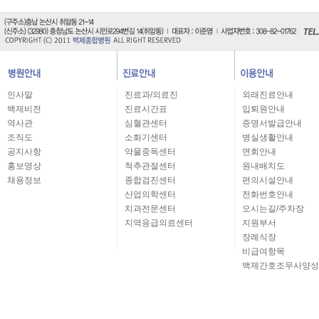
인사말
진료과/의료진
외래진료안내
백제비전
진료시간표
입퇴원안내
역사관
심혈관센터
증명서발급안내
조직도
소화기센터
병실생활안내
공지사항
약물중독센터
면회안내
홍보영상
척추관절센터
원내배치도
채용정보
종합검진센터
편의시설안내
산업의학센터
전화번호안내
치과전문센터
오시는길/주차장
지역응급의료센터
지원부서
장례식장
비급여항목
백제간호조무사양성