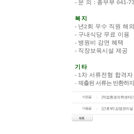
문 의
총무부
-
:
041-7
복 지
년
회 우수 직원 해
-
2
구내식당 무료 이용
-
병원비 감면 혜택
-
직장보육시설 제공
-
기 타
차 서류전형 합격자
- 1
-
제출된 서류는 반환하지
이전글
[직업환경의학센터]
다음글
[간호부] 감염관리실