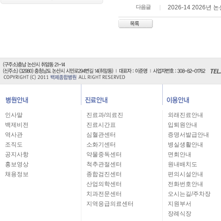
다음글
2026-14 2026
인사말
진료과/의료진
외래진료안내
백제비전
진료시간표
입퇴원안내
역사관
심혈관센터
증명서발급안내
조직도
소화기센터
병실생활안내
공지사항
약물중독센터
면회안내
홍보영상
척추관절센터
원내배치도
채용정보
종합검진센터
편의시설안내
산업의학센터
전화번호안내
치과전문센터
오시는길/주차장
지역응급의료센터
지원부서
장례식장