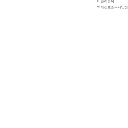
비급여항목
백제간호조무사양성