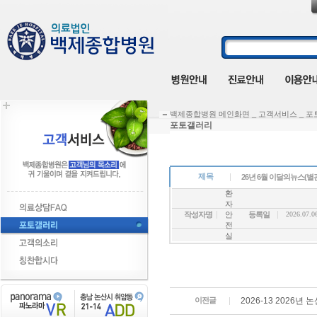
백제종합병원 메인화면 _ 고객서비스 _ 
포토갤러리
제목
26년 6월 이달의뉴스(별
환
자
작성자명
안
등록일
2026.07.0
전
실
이전글
2026-13 202