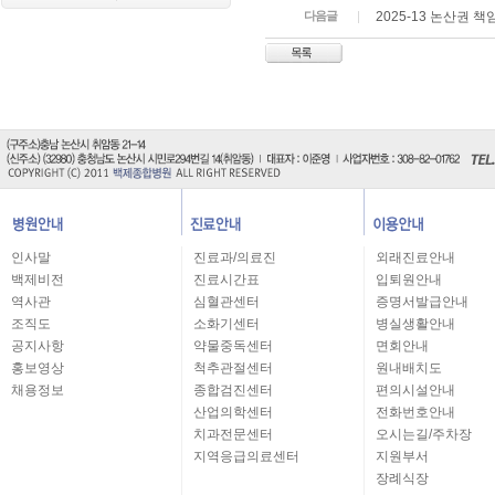
다음글
2025-13 논산권
인사말
진료과/의료진
외래진료안내
백제비전
진료시간표
입퇴원안내
역사관
심혈관센터
증명서발급안내
조직도
소화기센터
병실생활안내
공지사항
약물중독센터
면회안내
홍보영상
척추관절센터
원내배치도
채용정보
종합검진센터
편의시설안내
산업의학센터
전화번호안내
치과전문센터
오시는길/주차장
지역응급의료센터
지원부서
장례식장