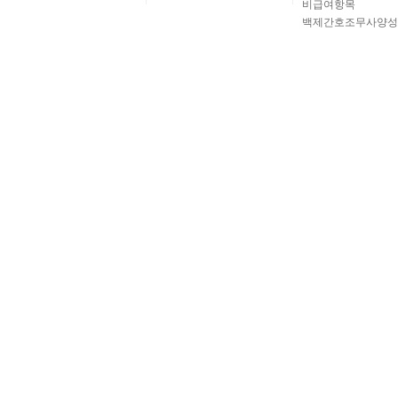
비급여항목
백제간호조무사양성