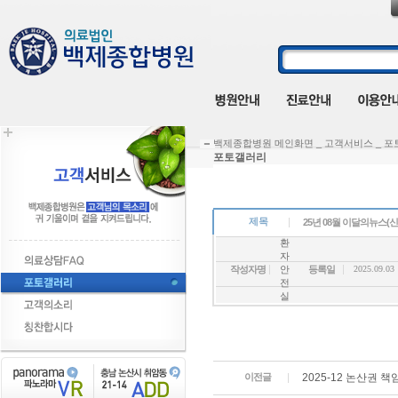
백제종합병원 메인화면 _ 고객서비스 _ 
포토갤러리
제목
25년 08월 이달의뉴스(
환
자
작성자명
안
등록일
2025.09.03
전
실
이전글
2025-12 논산권